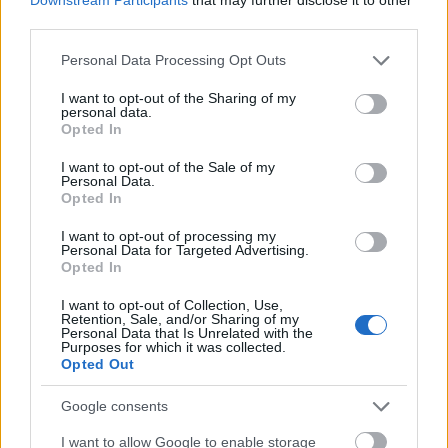
third parties.
Ízelítő - Ünnep és Élet
Please note that this website/app uses one or more Google
Personal Data Processing Opt Outs
hannahjoga
•
2018. december 26.
0
services and may gather and store information including but
not limited to your visit or usage behaviour. You may click to
I want to opt-out of the Sharing of my
personal data.
Kattints a képre, és nézd meg, hogyan főztem! :)
grant or deny consent to Google and its third-party tags to
Opted In
use your data for below specified purposes in below Google
Ha nincs ötleted a Karácsony és Szilveszter közötti
consent section.
I want to opt-out of the Sale of my
Personal Data.
menühöz, de szeretnél egy kicsit ...
Opted In
I want to opt-out of processing my
Personal Data for Targeted Advertising.
Opted In
I want to opt-out of Collection, Use,
Retention, Sale, and/or Sharing of my
Personal Data that Is Unrelated with the
Purposes for which it was collected.
Opted Out
Google consents
I want to allow Google to enable storage