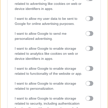
related to advertising like cookies on web or
device identifiers in apps.
I want to allow my user data to be sent to
Beszámoló az első IBD és Jóga
Google for online advertising purposes.
Minitanfolyamról
I want to allow Google to send me
hannahjoga
•
2018. november 29.
0
personalized advertising.
I want to allow Google to enable storage
November 25-én reggel ugyanannak a
related to analytics like cookies on web or
Jógastúdiónak a küszöbét léptem át, amit közel hat
device identifiers in apps.
évvel ezelőtt is: 2012-ben érkeztem meg ugyanis az
első ...
I want to allow Google to enable storage
related to functionality of the website or app.
I want to allow Google to enable storage
related to personalization.
I want to allow Google to enable storage
related to security, including authentication