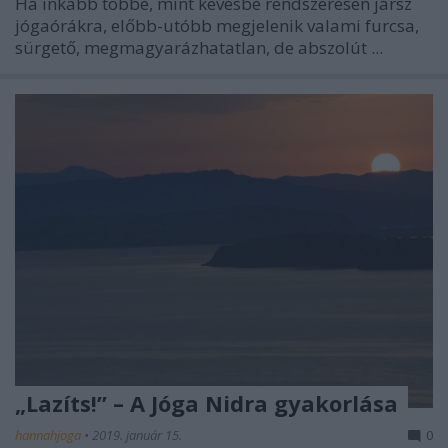
Ha inkább többé, mint kevésbé rendszeresen jársz
jógaórákra, előbb-utóbb megjelenik valami furcsa,
sürgető, megmagyarázhatatlan, de abszolút ...
„Lazíts!” – A Jóga Nidra gyakorlása
hannahjoga
•
2019. január 15.
0