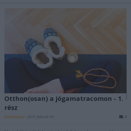
Otthon(osan) a jógamatracomon - 1.
rész
hannahjoga
•
2019. február 01.
0