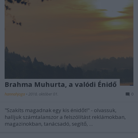
Brahma Muhurta, a valódi Énidő
hannahjoga
•
2018. október 01.
0
"Szakíts magadnak egy kis énidőt!" - olvassuk,
halljuk számtalanszor a felszólítást reklámokban,
magazinokban, tanácsadó, segítő, ...