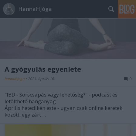
HannaHJóga
A gyógyulás egyenlete
hannahjoga
•
2021. április 16.
0
"IBD - Sorscsapás vagy lehetőség?" - podcast és
letölthető hanganyag
Április hetedikén este - ugyan csak online keretek
között, egy zárt ...